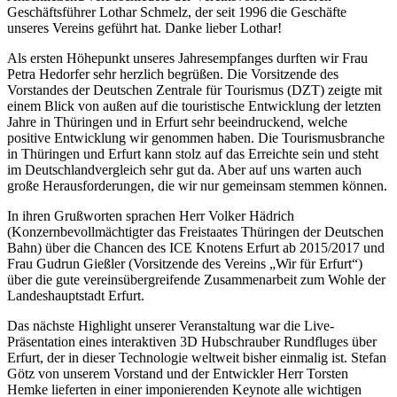
Geschäftsführer Lothar Schmelz, der seit 1996 die Geschäfte
unseres Vereins geführt hat. Danke lieber Lothar!
Als ersten Höhepunkt unseres Jahresempfanges durften wir Frau
Petra Hedorfer sehr herzlich begrüßen. Die Vorsitzende des
Vorstandes der Deutschen Zentrale für Tourismus (DZT) zeigte mit
einem Blick von außen auf die touristische Entwicklung der letzten
Jahre in Thüringen und in Erfurt sehr beeindruckend, welche
positive Entwicklung wir genommen haben. Die Tourismusbranche
in Thüringen und Erfurt kann stolz auf das Erreichte sein und steht
im Deutschlandvergleich sehr gut da. Aber auf uns warten auch
große Herausforderungen, die wir nur gemeinsam stemmen können.
In ihren Grußworten sprachen Herr Volker Hädrich
(Konzernbevollmächtigter das Freistaates Thüringen der Deutschen
Bahn) über die Chancen des ICE Knotens Erfurt ab 2015/2017 und
Frau Gudrun Gießler (Vorsitzende des Vereins „Wir für Erfurt“)
über die gute vereinsübergreifende Zusammenarbeit zum Wohle der
Landeshauptstadt Erfurt.
Das nächste Highlight unserer Veranstaltung war die Live-
Präsentation eines interaktiven 3D Hubschrauber Rundfluges über
Erfurt, der in dieser Technologie weltweit bisher einmalig ist. Stefan
Götz von unserem Vorstand und der Entwickler Herr Torsten
Hemke lieferten in einer imponierenden Keynote alle wichtigen